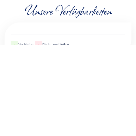
Unsere Verfügbarkeiten
-
Verfügbar
-
Nicht verfügbar
Terre des îles
9 Route De Grande Anse,
97429 PETITE ILE - FRANCE
+262 692 16 67 42
E-Mail-Kontakt