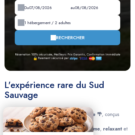
Du
au
1
hébergement /
2
adultes
RECHERCHER
Réservation 100% sécurisée, Meilleurs Prix Garantis, Confirmation Immédiate
Paiement sécurisé par
L'expérience rare du Sud
Sauvage
Deux lodges
d'exception à
Grande Anse 🌴
, conçus
exclusivement
pour
2 adultes
.
Offrez-vous un séjour
Adults Only 🥂
,
calme
,
relaxant
et
intimiste
.