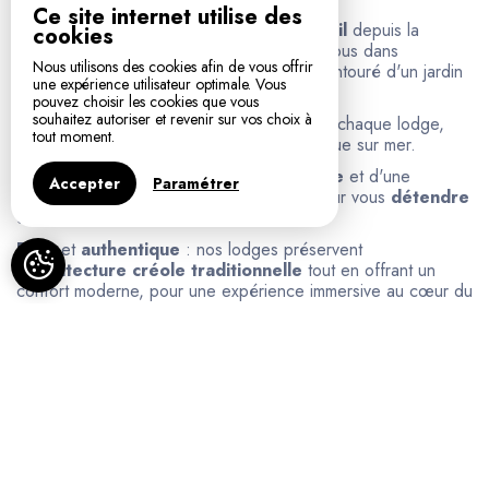
Ce site internet utilise des
Savourez un
apéritif au coucher du soleil
depuis la
cookies
piscine de Terre des Îles 1, ou détendez-vous dans
Nous utilisons des cookies afin de vous offrir
l'
intimité tropicale
de Terre des Îles 2, entouré d'un jardin
une expérience utilisateur optimale. Vous
luxuriant 🌺.
pouvez choisir les cookies que vous
souhaitez autoriser et revenir sur vos choix à
Piscine
et
jardin
tropicaux
privatifs
pour chaque lodge,
tout moment.
offrant un séjour exclusif et relaxant avec vue sur mer.
Profitez de la
piscine en pierre naturelle
et d'une
Accepter
Paramétrer
douche
extérieure
face à l'Océan 🐋
pour vous
détendre
et vous
ressourcer
.
Rare
et
authentique
: nos lodges préservent
l'
architecture créole traditionnelle
tout en offrant un
confort moderne, pour une expérience immersive au cœur du
Sud sauvage de La Réunion 🌋.
🌟
Vivez un séjour inoubliable entre intimité, nature et
élégance.
Bienvenue À,
Terre des îles
, Maison d'hôtes à PETITE ILE